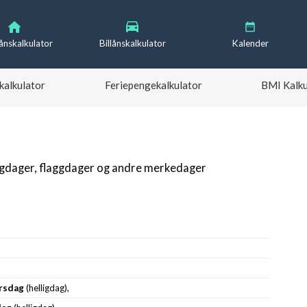
lånskalkulator
Billånskalkulator
Kalender
kalkulator
Feriepengekalkulator
BMI Kalku
igdager, flaggdager og andre merkedager
rsdag
(helligdag),