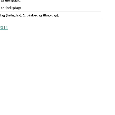
dag
(helligdag),
ten
(helligdag),
dag
(helligdag),
1. påskedag
(flaggdag),
2014