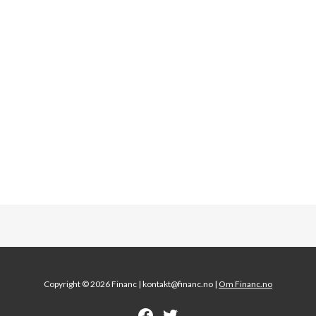
Copyright © 2026 Financ |
kontakt@financ.no |
Om Financ.no