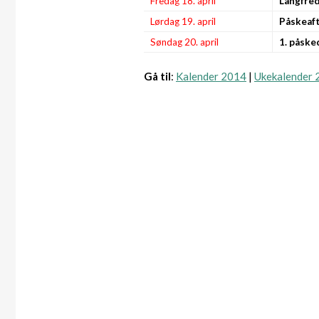
Fredag 18. april
Langfre
Lørdag 19. april
Påskeaf
Søndag 20. april
1. påske
Gå til
:
Kalender 2014
|
Ukekalender 