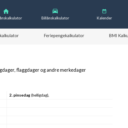
lånskalkulator
Billånskalkulator
Kalender
kalkulator
Feriepengekalkulator
BMI Kalku
igdager, flaggdager og andre merkedager
2. pinsedag
(helligdag),