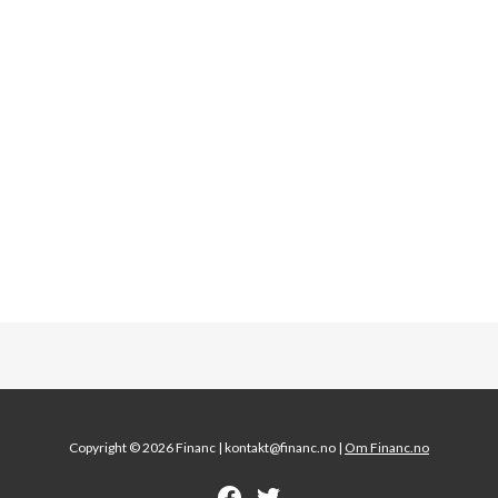
Copyright © 2026 Financ |
kontakt@financ.no |
Om Financ.no