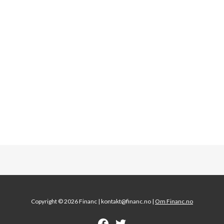
Copyright © 2026 Financ |
kontakt@financ.no |
Om Financ.no