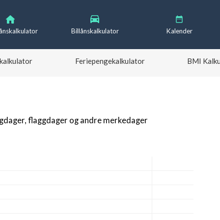
lånskalkulator
Billånskalkulator
Kalender
kalkulator
Feriepengekalkulator
BMI Kalku
igdager, flaggdager og andre merkedager