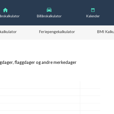
lånskalkulator
Billånskalkulator
Kalender
kalkulator
Feriepengekalkulator
BMI Kalku
igdager, flaggdager og andre merkedager