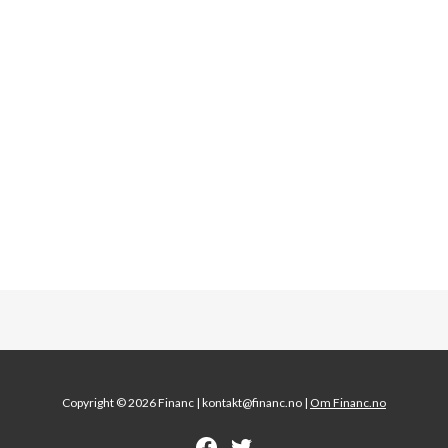
Copyright © 2026 Financ |
kontakt@financ.no |
Om Financ.no