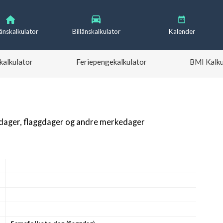
lånskalkulator
Billånskalkulator
Kalender
kalkulator
Feriepengekalkulator
BMI Kalku
gdager, flaggdager og andre merkedager