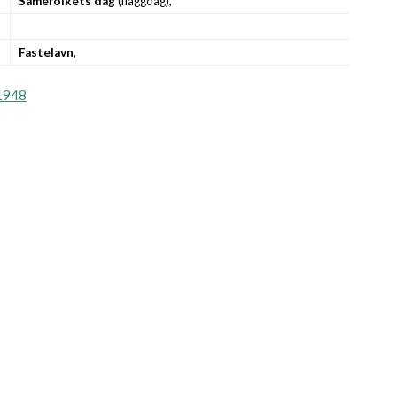
Samefolkets dag
(flaggdag),
Fastelavn
,
1948