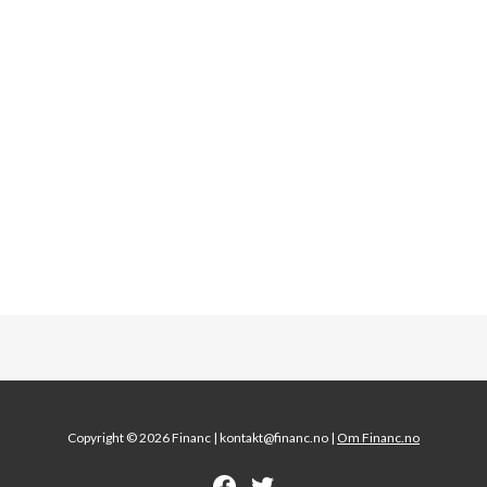
Copyright © 2026 Financ |
kontakt@financ.no |
Om Financ.no