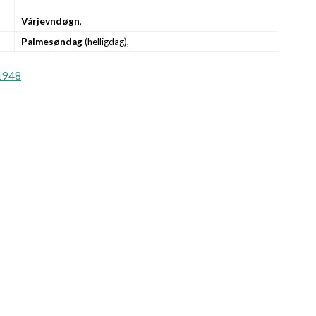
Vårjevndøgn
,
Palmesøndag
(helligdag),
1948