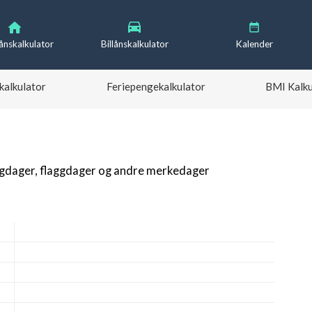
lånskalkulator
Billånskalkulator
Kalender
kalkulator
Feriepengekalkulator
BMI Kalku
igdager, flaggdager og andre merkedager