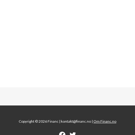
Copyright © 2026 Financ |
kontakt@financ.no |
Om Financ.no