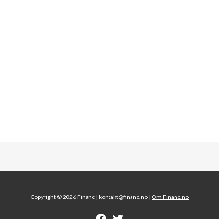
Copyright © 2026 Financ |
kontakt@financ.no |
Om Financ.no