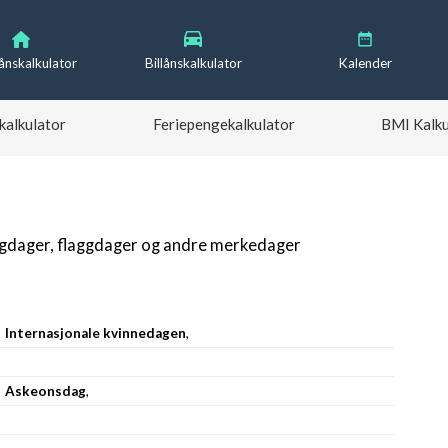
lånskalkulator
Billånskalkulator
Kalender
kalkulator
Feriepengekalkulator
BMI Kalku
igdager, flaggdager og andre merkedager
Internasjonale kvinnedagen
,
Askeonsdag
,