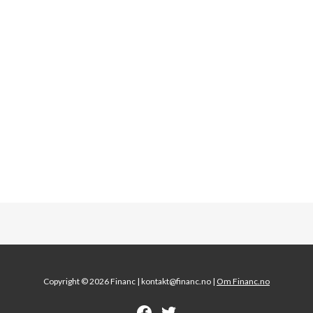
Copyright © 2026 Financ |
kontakt@financ.no |
Om Financ.no