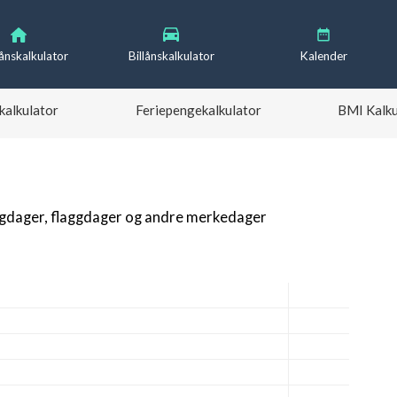
lånskalkulator
Billånskalkulator
Kalender
kalkulator
Feriepengekalkulator
BMI Kalku
igdager, flaggdager og andre merkedager