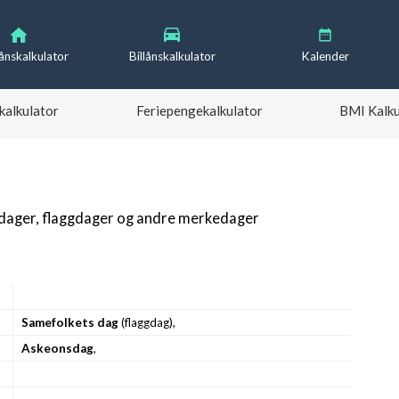
lånskalkulator
Billånskalkulator
Kalender
kalkulator
Feriepengekalkulator
BMI Kalku
gdager, flaggdager og andre merkedager
Samefolkets dag
(flaggdag),
Askeonsdag
,