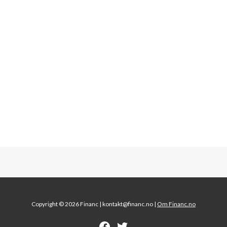
Copyright © 2026 Financ |
kontakt@financ.no |
Om Financ.no