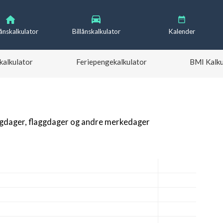
lånskalkulator
Billånskalkulator
Kalender
kalkulator
Feriepengekalkulator
BMI Kalku
igdager, flaggdager og andre merkedager