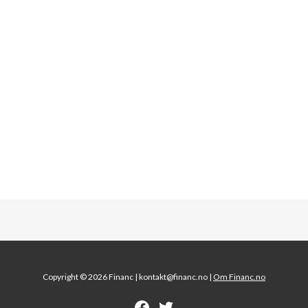
Copyright © 2026 Financ |
kontakt@financ.no |
Om Financ.no