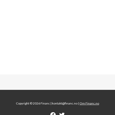
Copyright © 2026 Financ |
kontakt@financ.no |
Om Financ.no