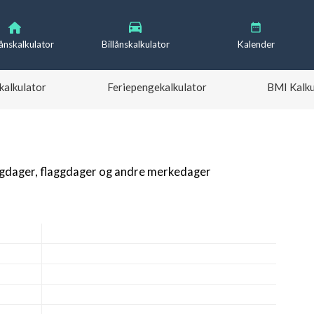
lånskalkulator
Billånskalkulator
Kalender
kalkulator
Feriepengekalkulator
BMI Kalku
igdager, flaggdager og andre merkedager