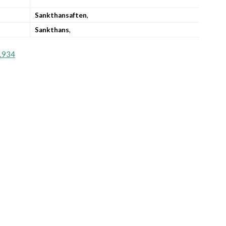
Sankthansaften
,
Sankthans
,
1934