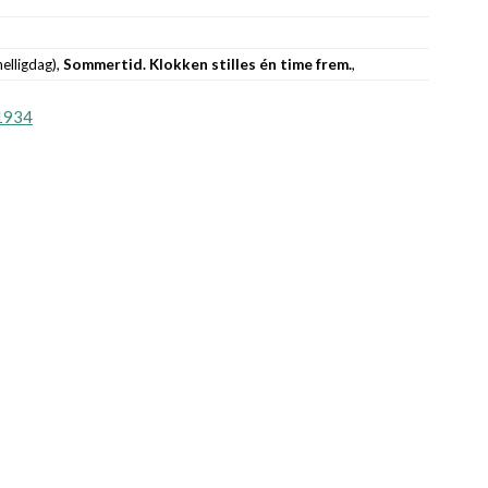
helligdag),
Sommertid. Klokken stilles én time frem.
,
1934