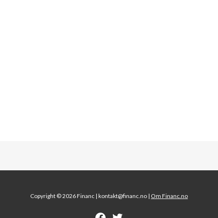
Copyright © 2026 Financ |
kontakt@financ.no |
Om Financ.no