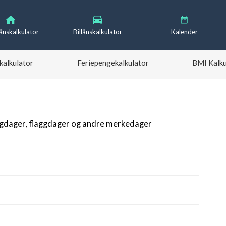
lånskalkulator
Billånskalkulator
Kalender
kalkulator
Feriepengekalkulator
BMI Kalku
igdager, flaggdager og andre merkedager