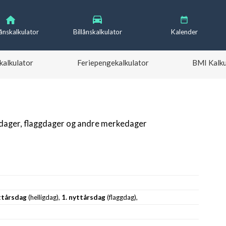
lånskalkulator
Billånskalkulator
Kalender
kalkulator
Feriepengekalkulator
BMI Kalku
gdager, flaggdager og andre merkedager
ttårsdag
(helligdag),
1. nyttårsdag
(flaggdag),