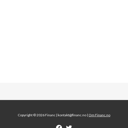
Copyright © 2026 Financ |
kontakt@financ.no |
Om Financ.no