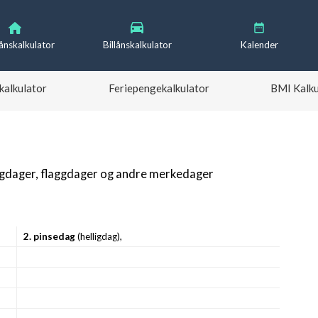
lånskalkulator
Billånskalkulator
Kalender
kalkulator
Feriepengekalkulator
BMI Kalku
igdager, flaggdager og andre merkedager
2. pinsedag
(helligdag),