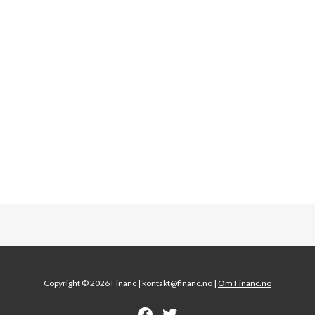
Copyright © 2026 Financ |
kontakt@financ.no |
Om Financ.no