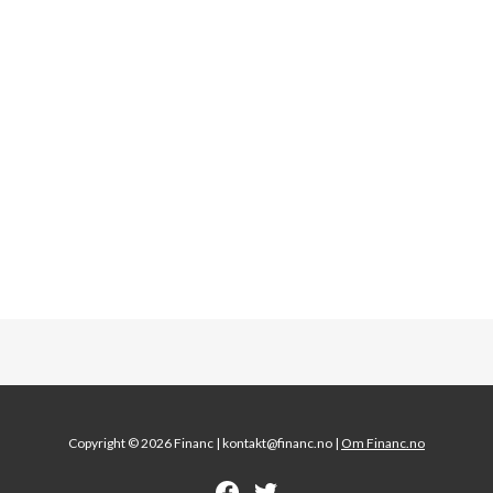
Copyright © 2026 Financ |
kontakt@financ.no |
Om Financ.no