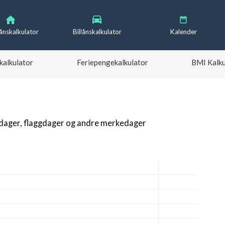
lånskalkulator
Billånskalkulator
Kalender
kalkulator
Feriepengekalkulator
BMI Kalku
gdager, flaggdager og andre merkedager