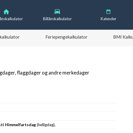
lånskalkulator
Billånskalkulator
Kalender
kalkulator
Feriepengekalkulator
BMI Kalku
igdager, flaggdager og andre merkedager
sti Himmelfartsdag
(helligdag),