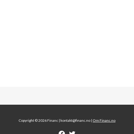
Copyright © 2026 Financ |
kontakt@financ.no |
Om Financ.no